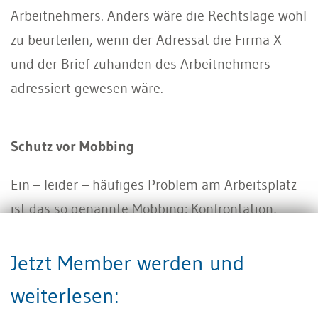
Arbeitnehmers. Anders wäre die Rechtslage wohl
zu beurteilen, wenn der Adressat die Firma X
und der Brief zuhanden des Arbeitnehmers
adressiert gewesen wäre.
Schutz vor Mobbing
Ein – leider – häufiges Problem am Arbeitsplatz
ist das so genannte Mobbing: Konfrontation,
Belästigung, Nichtachtung der Persönlichkeit
eines einzelnen Mitarbeiters durch seine
Jetzt Member werden und
Kollegen über einen längeren Zeitraum hinweg,
weiterlesen:
wodurch jener systematisch ausgegrenzt wird.