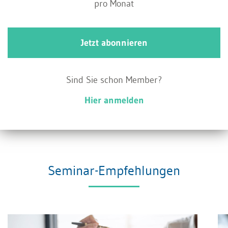
Arbeitsort und Beginn des Einsatzes
pro Monat
Dauer oder Kündigungsfrist
Jetzt abonnieren
Für den Arbeitnehmer geltende Arbeitszeiten
Sind Sie schon Member?
Kosten des Verleihs, einschliesslich aller
Hier anmelden
Sozialleistungen, Zulagen, Spesen und
Nebenleistungen
Seminar-Empfehlungen