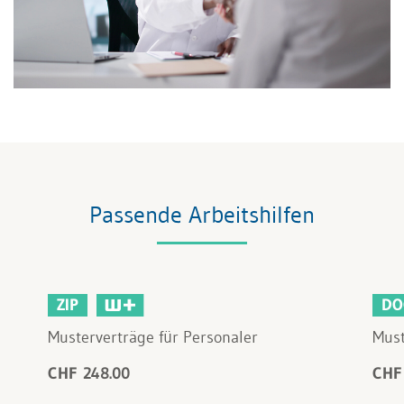
Passende Arbeitshilfen
ZIP
DO
Musterverträge für Personaler
Must
CHF 248.00
CHF