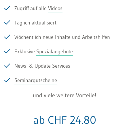
Zugriff auf alle
Videos
Der Verleihvertrag mit dem
Täglich aktualisiert
Einsatzbetrieb
Wöchentlich neue Inhalte und Arbeitshilfen
Exklusive
Spezialangebote
Der Verleihvertrag muss schriftlich vereinbart
sein und mindestens Folgendes beinhalten:
News- & Update-Services
Adresse der Temporärfirma und der
Seminargutscheine
Bewilligungsbehörde
und viele weitere Vorteile!
Berufliche Qualifikationen des Arbeitnehmers
und Art der Arbeit
ab CHF 24.80