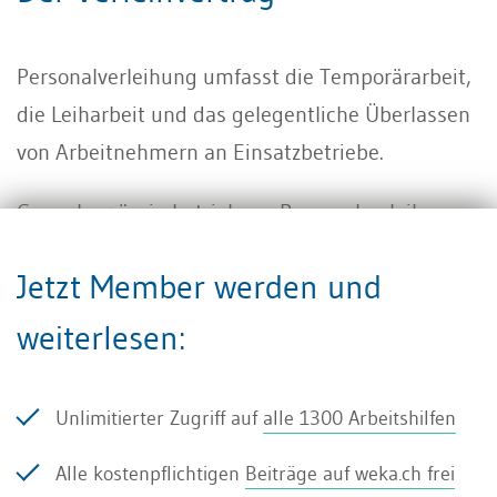
Personalverleihung umfasst die Temporärarbeit,
die Leiharbeit und das gelegentliche Überlassen
von Arbeitnehmern an Einsatzbetriebe.
Gewerbsmässig betriebene Personalverleihung
ist bewilligungspflichtig. Je nach Arbeitsgebiet
Jetzt Member werden und
ist die kantonale Behörde (Arbeitsamt) oder der
Bund (seco) zuständig. Die Voraussetzungen, die
weiterlesen:
zu leistende Kaution zur Sicherung von
Lohnansprüchen, Dauer und Umfang sowie
Unlimitierter Zugriff auf
alle 1300 Arbeitshilfen
Entzug der Bewilligung sind im
Alle kostenpflichtigen
Beiträge auf weka.ch frei
Arbeitsvermittlungsgesetz (AVG) geregelt.