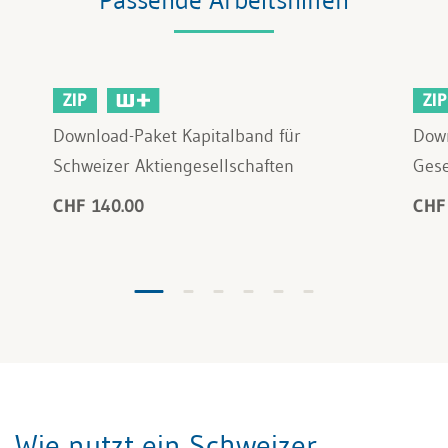
ZIP
ZIP
Download-Paket Kapitalband für
Down
Schweizer Aktiengesellschaften
Gese
CHF 140.00
CHF
Wie nutzt ein Schweizer