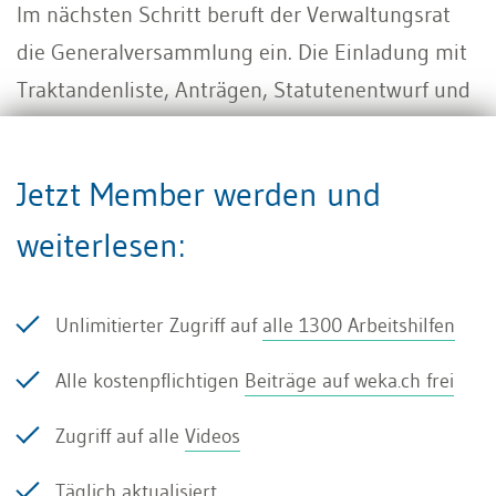
Im nächsten Schritt beruft der Verwaltungsrat
die Generalversammlung ein. Die Einladung mit
Traktandenliste, Anträgen, Statutenentwurf und
etwaigem Erläuterungsbericht muss fristgerecht
an sämtliche Aktionäre versandt werden (Art.
Jetzt Member werden und
700 Abs. 1 OR) In der Generalversammlung
weiterlesen:
selbst bedarf es eines qualifizierten Mehrs nach
Art. 704 OR; erst wenn mindestens zwei Drittel
der vertretenen Stimmen und die absolute
Unlimitierter Zugriff auf
alle 1300 Arbeitshilfen
Mehrheit des vertretenen Kapitals der
Alle kostenpflichtigen
Beiträge auf weka.ch frei
Einführung des Kapitalbands zustimmen, gilt die
Statutenänderung als angenommen. Der
Zugriff auf alle
Videos
Beschluss sowie die neue Statutenbestimmung
Täglich aktualisiert