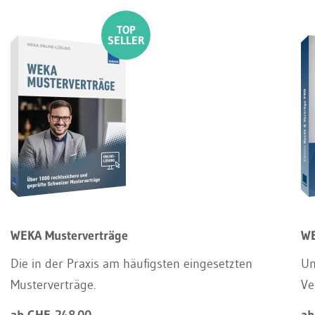
WEKA Musterverträge
WE
Die in der Praxis am häufigsten eingesetzten
Un
Musterverträge.
Ve
ab CHF 248.00
ab