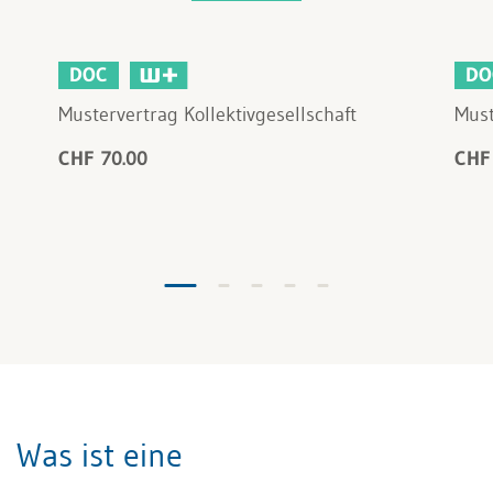
DOC
DO
Mustervertrag Kollektivgesellschaft
Must
CHF 70.00
CHF
Was ist eine