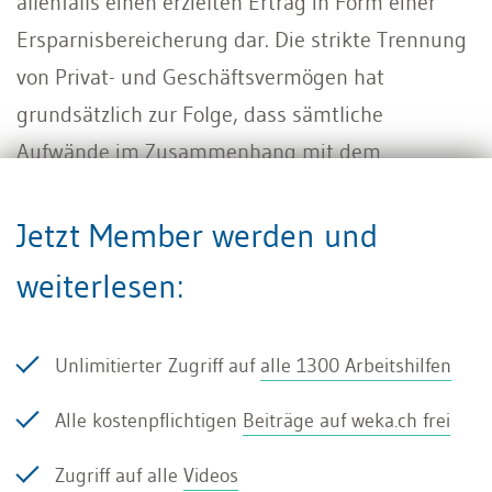
allenfalls einen erzielten Ertrag in Form einer
Ersparnisbereicherung dar. Die strikte Trennung
von Privat- und Geschäftsvermögen hat
grundsätzlich zur Folge, dass sämtliche
Aufwände im Zusammenhang mit dem
Fahrzeug, welches sich im Geschäftsvermögen
befindet, über die Geschäftsbuchhaltung
Jetzt Member werden und
abgewickelt werden. In der Konsequenz
weiterlesen:
qualifizieren deshalb – streng genommen – auch
die eingesparten Einnahmen als steuerbarer
Unlimitierter Zugriff auf
alle 1300 Arbeitshilfen
Ertrag. Da der Austin Healey in der Oldtimer AG
einen speziellen Status hat (wird nur als
Alle kostenpflichtigen
Beiträge auf weka.ch frei
Werbeobjekt verwendet), könnte der Sachverhalt
Zugriff auf alle
Videos
mit der zuständigen Steuerverwaltung diskutiert