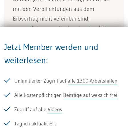
mit den Verpflichtungen aus dem
Erbvertrag nicht vereinbar sind,
namentlich wenn sie die erbvertraglichen
Begünstigungen schmälern und im
Jetzt Member werden und
Erbvertrag nicht vorbehalten worden sind.
weiterlesen:
Unlimitierter Zugriff auf
alle 1300 Arbeitshilfen
Schenkungen nach Güterrecht
Alle kostenpflichtigen
Beiträge auf weka.ch frei
In güterrechtlicher Hinsicht ist folgendes zu
Zugriff auf alle
Videos
berücksichtigen: Zur Errungenschaft
Täglich aktualisiert
hinzugerechnet werden unentgeltliche lebzeitige