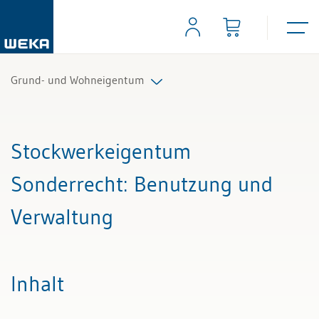
Grund- und Wohneigentum
Alle Beiträge & Videos
Stockwerkeigentum
Alle Arbeitshilfen
Sonderrecht
: Benutzung und
Alle Fachexperten
Verwaltung
Inhalt