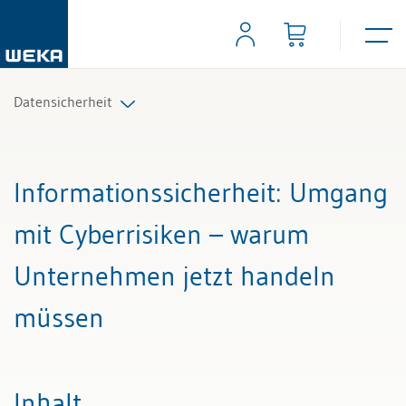
Datensicherheit
Alle Beiträge & Videos
Informationssicherheit
: Umgang
Alle Arbeitshilfen
mit Cyberrisiken – warum
Alle Fachexperten
Unternehmen jetzt handeln
müssen
Inhalt