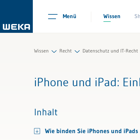
Menü
Wissen
S
Wissen
Recht
Datenschutz und IT-Recht
Personal
Arbeitsrecht
Datenschutz umsetzen
iPhone und iPad
: Ei
Management
Auftrag und Werkvertrag
IT-Verträge
Führung & Kompetenzen
Gesellschaftsrecht
Datensicherheit
Inhalt
Finanzen & Steuern
Scheidungs- und Erbrecht
Künstliche Intelligenz 
Wie binden Sie iPhones und iPads
Recht
Kauf und Verkauf