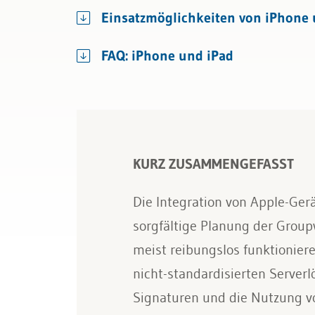
Bau & Immobilien
Wettbewerb und Handel
Einsatzmöglichkeiten von iPhone 
Transport und Verkehr
FAQ: iPhone und iPad
Allgemeines Privatrecht
Datenschutz und IT-Recht
KURZ ZUSAMMENGEFASST
Die Integration von Apple-Ger
sorgfältige Planung der Grou
meist reibungslos funktionier
nicht-standardisierten Serverl
Signaturen und die Nutzung vo