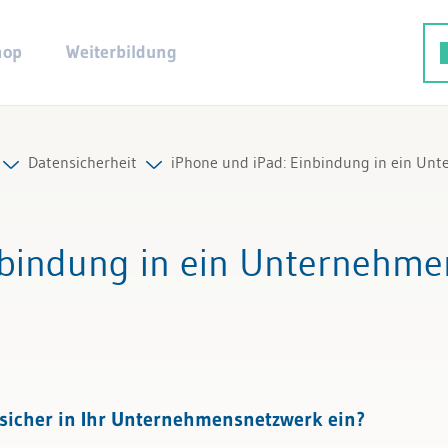
hop
Weiterbildung
Datensicherheit
iPhone und iPad: Einbindung in ein Un
Alle Beiträge & Videos
nbindung in ein Unternehm
Alle Arbeitshilfen
Alle Fachexperten
und Recht
 sicher in Ihr Unternehmensnetzwerk ein?