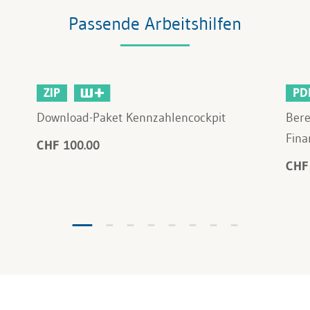
Passende Arbeitshilfen
ZIP
PD
Download-Paket Kennzahlencockpit
Bere
Fina
CHF 100.00
CHF