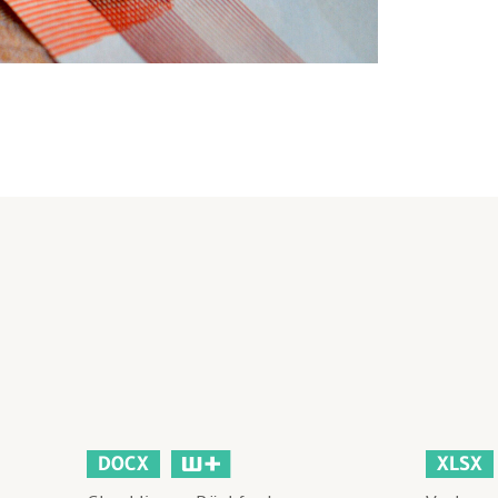
DOCX
XLSX