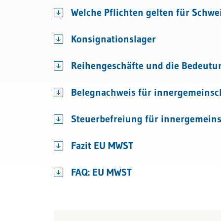
Bau & Immobilien
Rechnungslegung und Berichters
Welche Pflichten gelten für Schw
Rechnungswesen
Konsignationslager
Steuern
Reihengeschäfte und die Bedeutu
Belegnachweis für innergemeinsch
Steuerbefreiung für innergemeins
Fazit EU MWST
FAQ: EU MWST