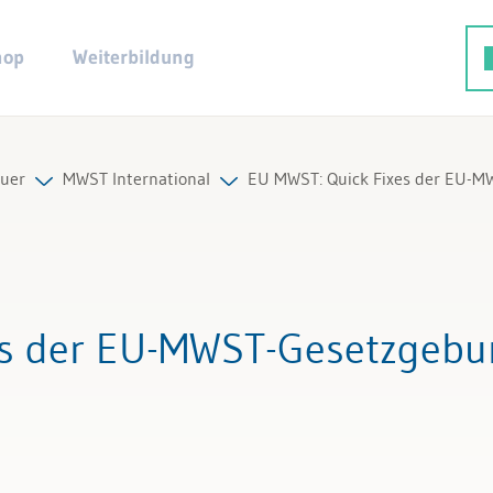
hop
Weiterbildung
uer
MWST International
EU MWST: Quick Fixes der EU-
euerpflicht
Alle Beiträge & Videos
ng und Abrechnung
Alle Arbeitshilfen
xes der EU-MWST-Gesetzgeb
bzug
Alle Fachexperten
national
euer Spezialfälle