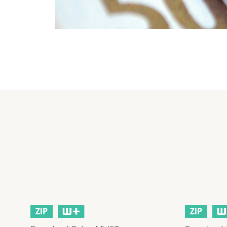
ZIP
ZIP