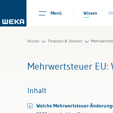
Menü
Wissen
S
Wissen
Finanzen & Steuern
Mehrwertste
Personal
Controlling
Mehrwertst
Mehrwertsteuer EU
:
Management
Finanzmanagement
Buchführu
Führung & Kompetenzen
IKS und Risikomanagement
Vorsteuera
Inhalt
Finanzen & Steuern
Mahnwesen und Inkasso
MWST Inter
Welche Mehrwertsteuer-Änderungen
Recht
Mehrwertsteuer
Mehrwertst