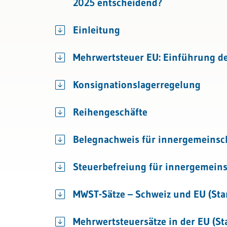
2025 entscheidend?
Bau & Immobilien
Rechnungslegung und Berichters
Einleitung
Rechnungswesen
Mehrwertsteuer EU: Einführung d
Steuern
Konsignationslagerregelung
Reihengeschäfte
Belegnachweis für innergemeinsc
Steuerbefreiung für innergemeins
MWST-Sätze – Schweiz und EU (Sta
Mehrwertsteuersätze in der EU (St