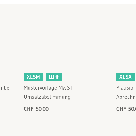
XLSM
XLSX
n bei
Mustervorlage MWST-
Plausibi
Umsatzabstimmung
Abrech
CHF 50.00
CHF 50.