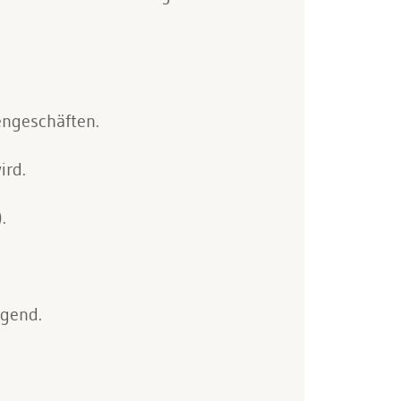
ngeschäften.
ird.
.
ngend.