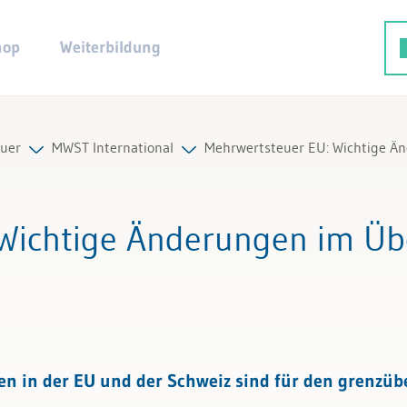
hop
Weiterbildung
uer
MWST International
Mehrwertsteuer EU: Wichtige Ä
euerpflicht
Alle Beiträge & Videos
 Wichtige Änderungen im Üb
ng und Abrechnung
Alle Arbeitshilfen
bzug
Alle Fachexperten
national
 in der EU und der Schweiz sind für den grenzüb
euer Spezialfälle