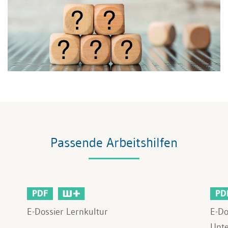
Passende Arbeitshilfen
PDF
PD
E-Dossier Lernkultur
E-Do
Unt