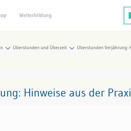
hop
Weiterbildung
en
Überstunden und Überzeit
Überstunden Verjährung: H
ng
Alle Beiträge & Videos
rzeit
Alle Arbeitshilfen
rung
: Hinweise aus der Prax
Alle Fachexperten
twicklung