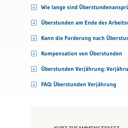
Bau & Immobilien
Kündigung & Arbeitszeugnis
Wie lange sind Überstundenansprü
Sozialversicherungen
Überstunden am Ende des Arbeitsv
Kann die Forderung nach Überstu
Kompensation von Überstunden
Überstunden Verjährung: Verjähru
FAQ: Überstunden Verjährung