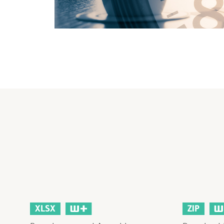
XLSX
ZIP