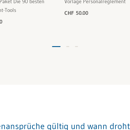
Paket Die 90 besten
Vorlage Personalreglement
ht-Tools
CHF 50.00
0
enansprüche gültig und wann droht