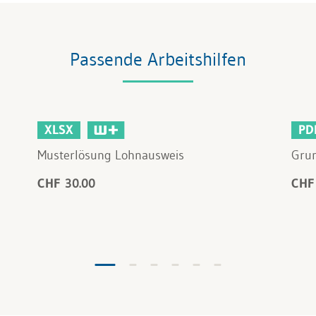
Passende Arbeitshilfen
XLSX
PD
Musterlösung Lohnausweis
Grun
CHF 30.00
CHF