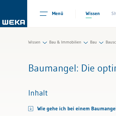
Menü
Wissen
S
Wissen
Bau & Immobilien
Bau
Bausc
Personal
Immobilien
Bauprojekte
Alle 
Baumangel
: Die opt
Management
Bau
Werkabnahm
Alle 
Führung & Kompetenzen
Bauschäden 
Alle
Inhalt
Finanzen & Steuern
Baurecht
Wie gehe ich bei einem Baumangel 
Recht