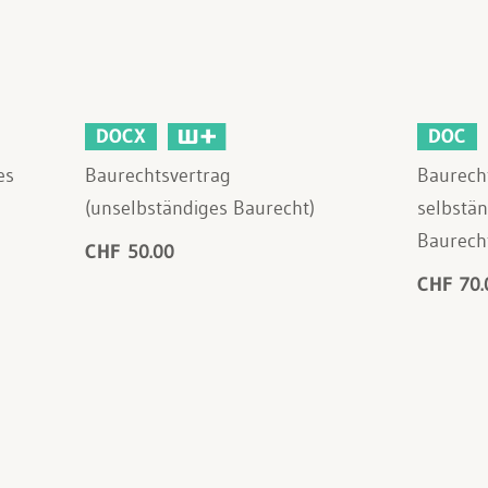
DOCX
DOC
es
Baurechtsvertrag
Baurecht
(unselbständiges Baurecht)
selbstä
Baurech
CHF 50.00
CHF 70.