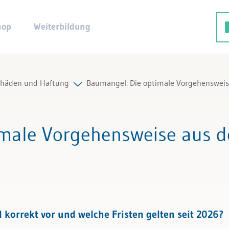
hop
Weiterbildung
häden und Haftung
Baumangel: Die optimale Vorgehensweise
Beiträge & Videos
imale Vorgehensweise aus d
e und Vergütung
Arbeitshilfen
und Haftung
 Fachexperten
korrekt vor und welche Fristen gelten seit 2026?