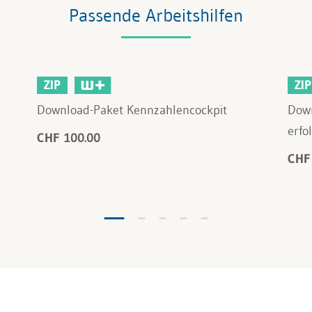
Passende Arbeitshilfen
ZIP
ZIP
Download-Paket Kennzahlencockpit
Down
erfo
CHF 100.00
CHF