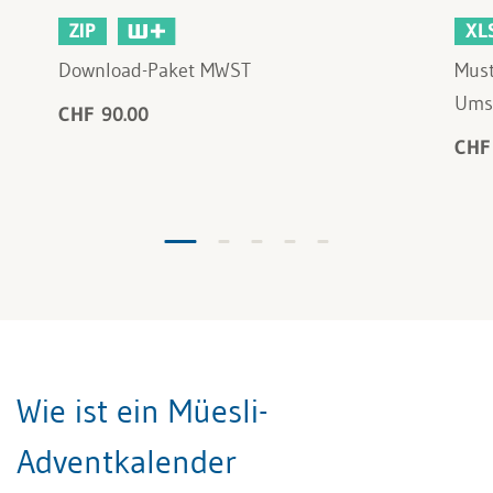
ZIP
XL
Download-Paket MWST
Must
Ums
CHF 90.00
CHF
Wie ist ein Müesli-
Adventkalender