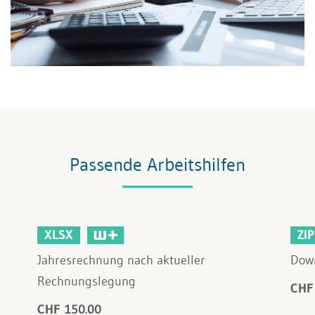
Passende Arbeitshilfen
XLSX
ZIP
Jahresrechnung nach aktueller
Down
Rechnungslegung
CHF
CHF 150.00