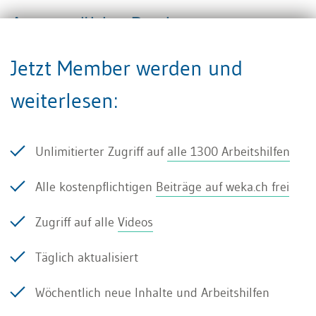
Ausgewählte Punkte zum
Anhang unter dem OR-
Jetzt Member werden und
Rechnungslegungsrecht
weiterlesen:
Der Anhang wird im aktuellen
Unlimitierter Zugriff auf
alle 1300 Arbeitshilfen
Rechnungslegungsgesetz vor allem in
Art. 959c
Alle kostenpflichtigen
Beiträge auf weka.ch frei
OR
geregelt. In der Praxis beobachten wir in der
Ausgestaltung des Anhangs grosse
Zugriff auf alle
Videos
Unterschiede. Bei vielen Gesellschaften
Täglich aktualisiert
beschränkt sich die Offenlegung auf das
absolute Minimum im Sinne der gesetzlichen
Wöchentlich neue Inhalte und Arbeitshilfen
Aufzählung.