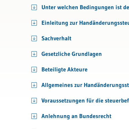
Bau & Immobilien
Rechnungslegung und Berichters
Internation
Unter welchen Bedingungen ist de
Rechnungswesen
Einleitung zur Handänderungsste
Steuern
Sachverhalt
Gesetzliche Grundlagen
Beteiligte Akteure
Allgemeines zur Handänderungss
Voraussetzungen für die steuerbe
Anlehnung an Bundesrecht