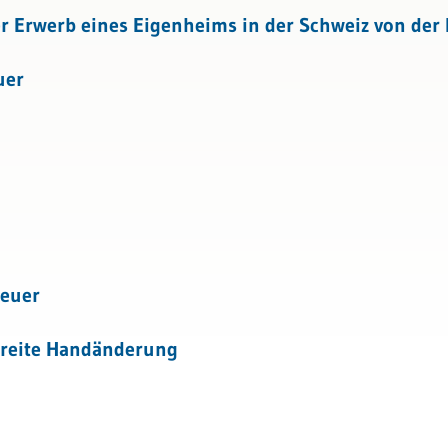
tattung
ales und interkantonales Steuerrecht
r Erwerb eines Eigenheims in der Schweiz von der
uer
teuer
freite Handänderung