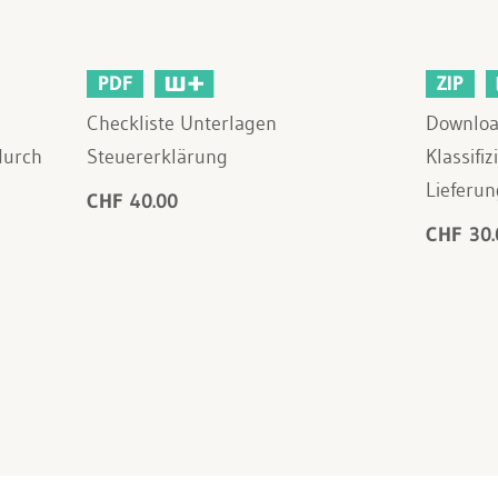
PDF
ZIP
Checkliste Unterlagen
Downloa
durch
Steuererklärung
Klassifi
Lieferun
CHF 40.00
CHF 30.