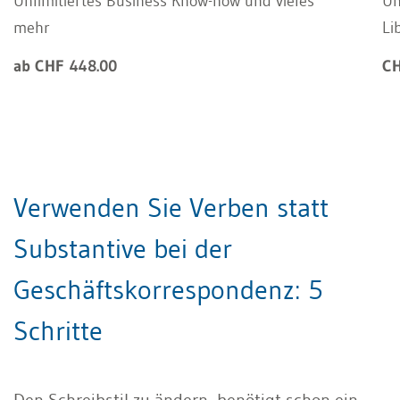
Unlimitiertes Business Know-how und vieles
Un
mehr
Li
ab CHF 448.00
CH
Verwenden Sie Verben statt
Substantive bei der
Geschäftskorrespondenz: 5
Schritte
Den Schreibstil zu ändern, benötigt schon ein