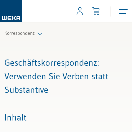
Korrespondenz
Alle Beiträge & Videos
Geschäftskorrespondenz
:
Alle Arbeitshilfen
Verwenden Sie Verben statt
Alle Fachexperten
Substantive
Inhalt