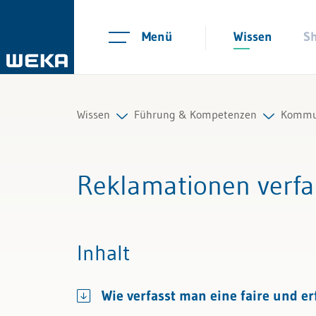
Menü
Wissen
S
Wissen
Führung & Kompetenzen
Kommun
Personal
Mitarbeiterführung
Auftri
Reklamationen verf
Management
Selbstmanagement
Präsen
Führung & Kompetenzen
Kommunikation und Auftritt
Gespr
Inhalt
Finanzen & Steuern
Colla
Wie verfasst man eine faire und e
Recht
Konfl