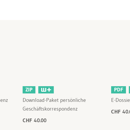
ZIP
PDF
denz
Download-Paket persönliche
E-Dossi
Geschäftskorrespondenz
CHF 40.
CHF 40.00