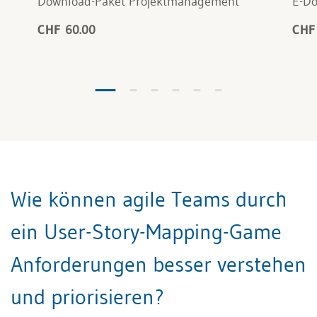
Download-Paket Projektmanagement
E-Do
CHF 60.00
CHF
Wie können agile Teams durch
ein User-Story-Mapping-Game
Anforderungen besser verstehen
und priorisieren?