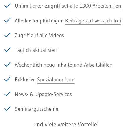
die jeder kennt und aus denen jeder ein Story-
Unlimitierter Zugriff auf
alle 1300 Arbeitshilfen
Map erstellen, visualisieren und priorisieren
kann, um daraus Aufgaben und Teilschritte
Alle kostenpflichtigen
Beiträge auf weka.ch frei
ableiten zu können. Üben Sie mit dem User-
Zugriff auf alle
Videos
Story-Mapping-Game:
Täglich aktualisiert
Dauer: 30 Minuten
Wöchentlich neue Inhalte und Arbeitshilfen
Materialien: Post-It`s, Moderations-Stifte,
Exklusive
Spezialangebote
Kugelschreiber
News- & Update-Services
Anforderungen an den Raum: Langer Tisch,
besser eine lange freie Wand
Seminargutscheine
und viele weitere Vorteile!