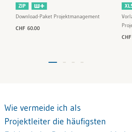
ZIP
XL
Download-Paket Projektmanagement
Vorl
Proj
CHF 60.00
CHF
Wie vermeide ich als
Projektleiter die häufigsten