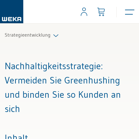
Strategieentwicklung
Alle Beiträge & Videos
Nachhaltigkeitsstrategie
:
Alle Arbeitshilfen
Vermeiden Sie Greenhushing
Alle Fachexperten
und binden Sie so Kunden an
sich
Inhalt