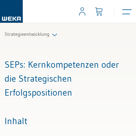
Strategieentwicklung
Alle Beiträge & Videos
SEPs
: Kernkompetenzen oder
Alle Arbeitshilfen
die Strategischen
Alle Fachexperten
Erfolgspositionen
Inhalt