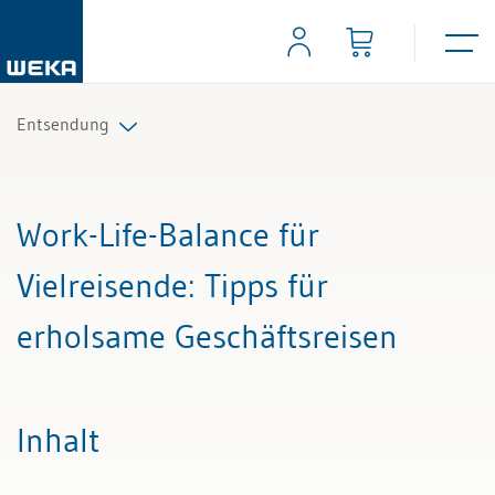
Entsendung
Alle Beiträge & Videos
Work-Life-Balance für
Alle Arbeitshilfen
Vielreisende
: Tipps für
Alle Fachexperten
erholsame Geschäftsreisen
Inhalt