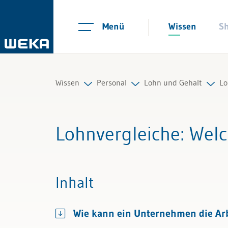
Menü
Wissen
S
Wissen
Personal
Lohn und Gehalt
Lo
Personal
Personalplanung und Rekrutieru
Lohnfindung
Al
Lohnvergleiche
: Wel
Management
Arbeitsverträge und Reglemente
Lohnabrechnung
Al
Führung & Kompetenzen
Arbeitszeit und Absenzen
Quellensteuer
Al
Inhalt
Finanzen & Steuern
Lohn und Gehalt
Lohnausweis
Wie kann ein Unternehmen die Arbe
Recht
Personalführung und Personalen
Lohnfortzahlung