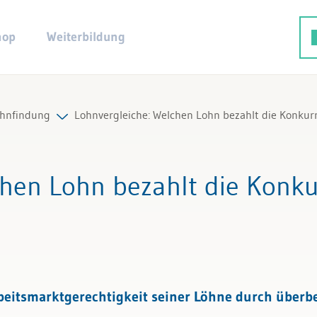
hop
Weiterbildung
hnfindung
Lohnvergleiche: Welchen Lohn bezahlt die Konkur
ng
le Beiträge & Videos
chen Lohn bezahlt die Konk
le Arbeitshilfen
le Fachexperten
itsmarktgerechtigkeit seiner Löhne durch überbet
twicklung