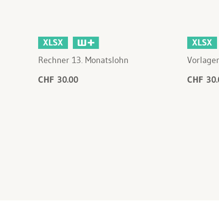
XLSX
XLSX
Rechner 13. Monatslohn
Vorlage
CHF 30.00
CHF 30.