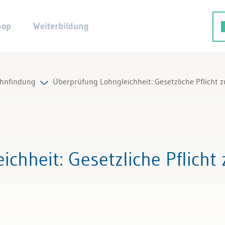
hop
Weiterbildung
hnfindung
Überprüfung Lohngleichheit: Gesetzliche Pflicht 
ng
le Beiträge & Videos
le Arbeitshilfen
ichheit
: Gesetzliche Pflich
le Fachexperten
twicklung