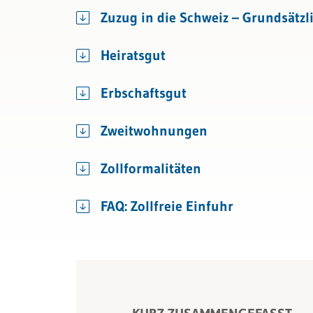
Bau & Immobilien
Wettbewerb und Handel
Zuzug in die Schweiz – Grundsätzli
Transport und Verkehr
Heiratsgut
Allgemeines Privatrecht
Erbschaftsgut
Datenschutz und IT-Recht
Zweitwohnungen
Zollformalitäten
FAQ: Zollfreie Einfuhr