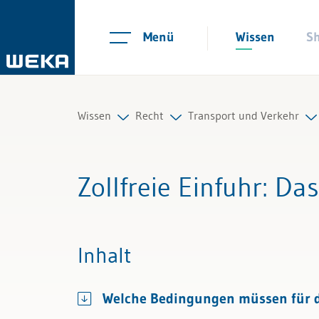
Menü
Wissen
S
Wissen
Recht
Transport und Verkehr
Personal
Arbeitsrecht
Sachtransport, Fracht
Zollfreie Einfuhr
: Das
Management
Auftrag und Werkvertrag
Zoll
Führung & Kompetenzen
Gesellschaftsrecht
Inhalt
Finanzen & Steuern
Scheidungs- und Erbrecht
Welche Bedingungen müssen für die
Recht
Kauf und Verkauf