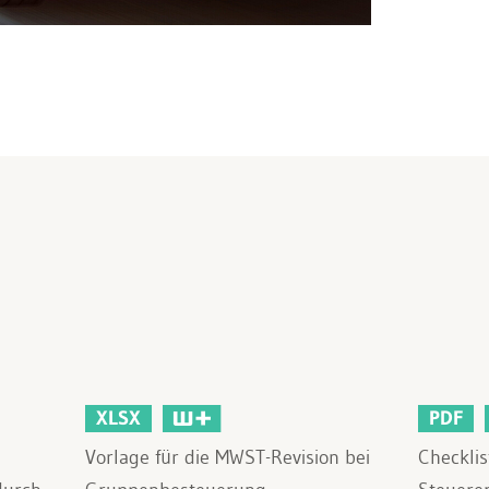
XLSX
PDF
Vorlage für die MWST-Revision bei
Checkli