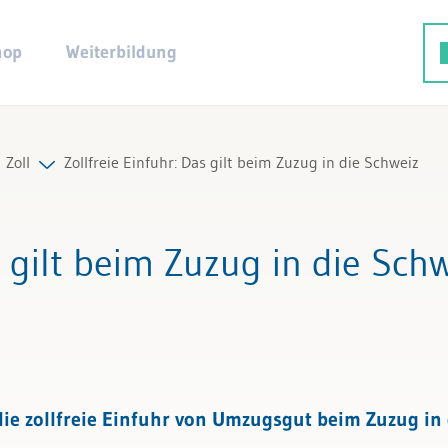
hop
Weiterbildung
Zoll
Zollfreie Einfuhr: Das gilt beim Zuzug in die Schweiz
Alle Beiträge & Videos
 gilt beim Zuzug in die Sch
Alle Arbeitshilfen
Alle Fachexperten
 zollfreie Einfuhr von Umzugsgut beim Zuzug in d