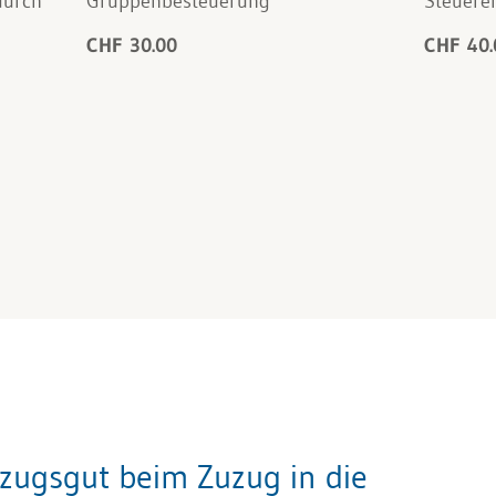
durch
Gruppenbesteuerung
Steuere
CHF 30.00
CHF 40.
zugsgut beim Zuzug in die