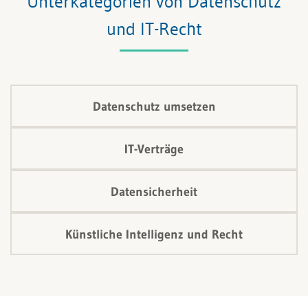
Unterkategorien von Datenschutz
weitreichende Folgen für KI-Systeme, deren
und IT-Recht
Entwicklung, Angebot oder Nutzung haben. Doch wie
funktioniert diese Klassifizierung genau, und worauf
müssen Unternehmen achten?
Datenschutz umsetzen
IT-Verträge
Datensicherheit
Künstliche Intelligenz und Recht