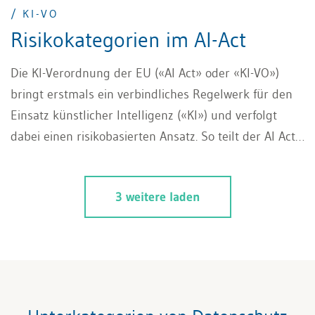
/ KI-VO
Risikokategorien im AI-Act
Die KI-Verordnung der EU («AI Act» oder «KI-VO»)
bringt erstmals ein verbindliches Regelwerk für den
Einsatz künstlicher Intelligenz («KI») und verfolgt
dabei einen risikobasierten Ansatz. So teilt der AI Act
Systeme, die mit KI funktionieren, in verschiedene
Risikoklassen ein. Je nach potenzieller Auswirkung
3 weitere laden
des KI-Systems auf Sicherheit, Grundrechte und
Gesellschaft gilt es unterschiedliche Pflichten und
Anforderungen einzuhalten. Die Risikoklassen
erstrecken sich dabei von einem minimalen Risiko
über begrenztes und hohes Risiko bis hin zu
verbotenen Praktiken. Was abstrakt klingt, kann