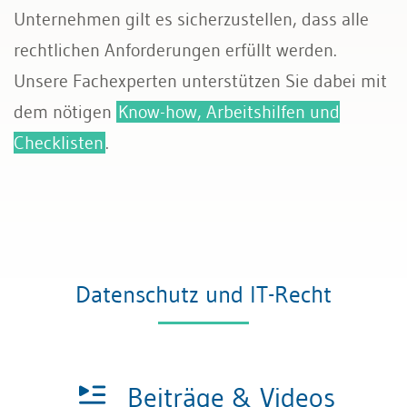
Unternehmen gilt es sicherzustellen, dass alle
Transport und Verkehr
rechtlichen Anforderungen erfüllt werden.
Unsere Fachexperten unterstützen Sie dabei mit
Allgemeines Privatrecht
dem nötigen
Know-how, Arbeitshilfen und
Datenschutz und IT-Recht
Checklisten
.
Datenschutz und IT-Recht
Beiträge & Videos