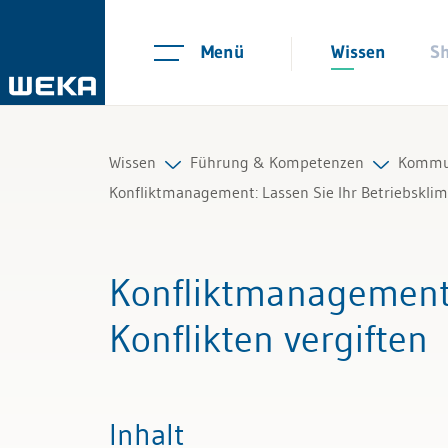
Menü
Wissen
S
Wissen
Führung & Kompetenzen
Kommun
Konfliktmanagement: Lassen Sie Ihr Betriebsklima
Personal
Mitarbeiterführung
Auftri
Konfliktmanagemen
Management
Selbstmanagement
Präsen
Konflikten vergiften
Führung & Kompetenzen
Kommunikation und Auftritt
Gespr
Finanzen & Steuern
Colla
Inhalt