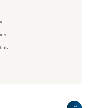
nd.
hren.
hutz.