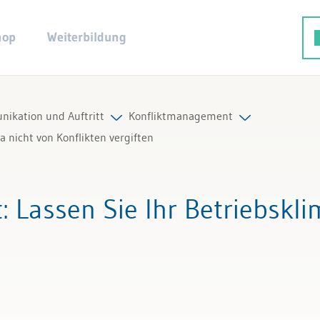
hop
Weiterbildung
ikation und Auftritt
Konfliktmanagement
 nicht von Konflikten vergiften
ttskompetenz
Alle Beiträge & Videos
t
: Lassen Sie Ihr Betriebskl
tation und Moderation
Alle Arbeitshilfen
ächsführung und Verhandeln
Alle Fachexperten
boration und Zusammenarbeit