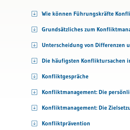
Recht
Konfl
Wie können Führungskräfte Konfli
Bau & Immobilien
Korre
Grundsätzliches zum Konfliktma
Unterscheidung von Differenzen u
Die häufigsten Konfliktursachen
Konfliktgespräche
Konfliktmanagement: Die persönli
Konfliktmanagement: Die Zielsetz
Konfliktprävention