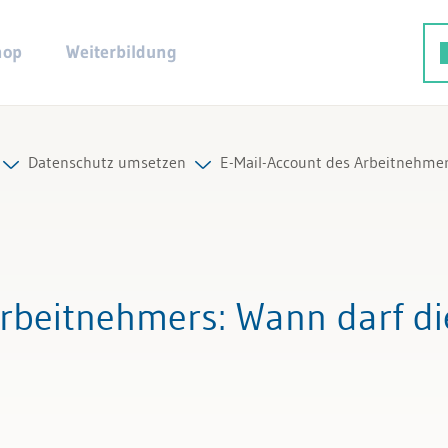
hop
Weiterbildung
Datenschutz umsetzen
E-Mail-Account des Arbeitnehmers
Alle Beiträge & Videos
Alle Arbeitshilfen
Arbeitnehmers
: Wann darf di
Alle Fachexperten
und Recht