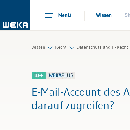
Menü
Wissen
S
Wissen
Recht
Datenschutz und IT-Recht
Personal
Arbeitsrecht
Datenschutz umsetzen
Management
Auftrag und Werkvertrag
IT-Verträge
E-Mail-Account des 
Führung & Kompetenzen
Gesellschaftsrecht
Datensicherheit
darauf zugreifen?
Finanzen & Steuern
Scheidungs- und Erbrecht
Künstliche Intelligenz 
Recht
Kauf und Verkauf