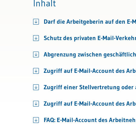
Inhalt
Bau & Immobilien
Wettbewerb und Handel
Darf die Arbeitgeberin auf den E-
Transport und Verkehr
Allgemeines Privatrecht
Schutz des privaten E-Mail-Verkeh
Datenschutz und IT-Recht
Abgrenzung zwischen geschäftlich
Zugriff auf E-Mail-Account des A
Zugriff einer Stellvertretung oder
Zugriff auf E-Mail-Account des Ar
FAQ: E-Mail-Account des Arbeitne