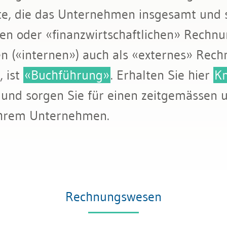
te, die das Unternehmen insgesamt und s
tattung
len oder «finanzwirtschaftlichen» Rechn
n («internen») auch als «externes» Rec
, ist
«Buchführung»
. Erhalten Sie hier
K
und sorgen Sie für einen zeitgemässen 
Ihrem Unternehmen.
Rechnungswesen