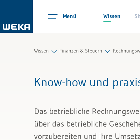
Menü
Wissen
S
Wissen
Finanzen & Steuern
Rechnungsw
Personal
Controlling
Buchführu
Know-how und praxis
Management
Finanzmanagement
Jahresabsc
Führung & Kompetenzen
IKS und Risikomanagement
Lohnbuchh
Das betriebliche Rechnungswe
Finanzen & Steuern
Mahnwesen und Inkasso
Revision
über das betriebliche Geschehe
Recht
Mehrwertsteuer
KI in der 
vorzubereiten und ihre Umsetzu