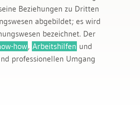
eine Beziehungen zu Dritten
ungswesen abgebildet; es wird
hnungswesen bezeichnet. Der
now-how
,
Arbeitshilfen
und
und professionellen Umgang