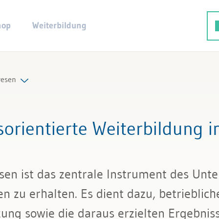
hop
Weiterbildung
esen
ng
orientierte Weiterbildung
hluss
altung
sen ist das zentrale Instrument des Un
n zu erhalten. Es dient dazu, betrieblic
Buchhaltung
ng sowie die daraus erzielten Ergebniss