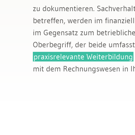
Bau & Immobilien
zu dokumentieren. Sachverhal
Rechnungslegung und Berichters
betreffen, werden im finanziel
Rechnungswesen
im Gegensatz zum betriebliche
Steuern
Oberbegriff, der beide umfasst
praxisrelevante Weiterbildung
mit dem Rechnungswesen in 