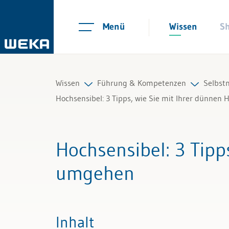
Menü
Wissen
S
Wissen
Führung & Kompetenzen
Selbs
Hochsensibel: 3 Tipps, wie Sie mit Ihrer dünnen
Personal
Mitarbeiterführung
Arbeit
Hochsensibel
: 3 Tip
Management
Selbstmanagement
Selbs
umgehen
Führung & Kompetenzen
Kommunikation und Auftritt
Stres
Finanzen & Steuern
Resili
Inhalt