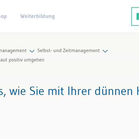
hop
Weiterbildung
tmanagement
Selbst- und Zeitmanagement
 Haut positiv umgehen
smethodik
Alle Beiträge & Videos
ps, wie Sie mit Ihrer dünnen 
t- und Zeitmanagement
Alle Arbeitshilfen
smanagement
Alle Fachexperten
enz