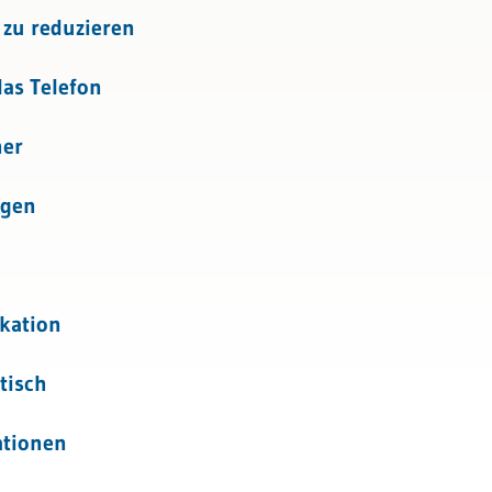
 zu reduzieren
das Telefon
her
ngen
kation
tisch
ationen