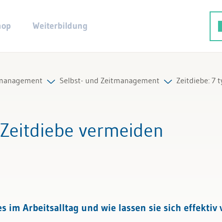
hop
Weiterbildung
tmanagement
Selbst- und Zeitmanagement
Zeitdiebe: 7 
smethodik
Alle Beiträge & Videos
e Zeitdiebe vermeiden
t- und Zeitmanagement
Alle Arbeitshilfen
smanagement
Alle Fachexperten
enz
es im Arbeitsalltag und wie lassen sie sich effekti