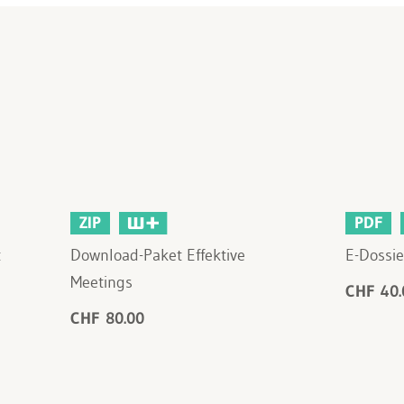
ZIP
PDF
t
Download-Paket Effektive
E-Dossi
Meetings
CHF 40.
CHF 80.00