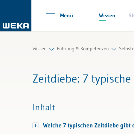
Menü
Wissen
S
Wissen
Führung & Kompetenzen
Selbs
Personal
Mitarbeiterführung
Arbeit
Zeitdiebe
: 7 typisch
Management
Selbstmanagement
Selbs
Führung & Kompetenzen
Kommunikation und Auftritt
Stres
Inhalt
Finanzen & Steuern
Resili
Welche 7 typischen Zeitdiebe gibt 
Recht