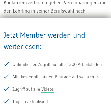
Konkurrenzverbot eingehen. Vereinbarungen, die
den Lehrling in seiner Berufswahl nach
Lehrabschluss beschränken, sind gemäss Art.
344a Abs. 6 OR nichtig.
Jetzt Member werden und
weiterlesen:
Einblick in den Kundenkreis
Unlimitierter Zugriff auf
alle 1300 Arbeitshilfen
Ein Konkurrenzverbot ist nur verbindlich, wenn
der Arbeitnehmer im Rahmen seiner Tätigkeit
Alle kostenpflichtigen
Beiträge auf weka.ch frei
Einblick in den Kundenkreis hatte (Art. 340 Abs.
Zugriff auf alle
Videos
2 OR).
Täglich aktualisiert
Nicht jeder Abnehmer gilt als Kunde im