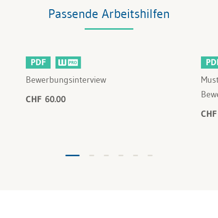
Passende Arbeitshilfen
PDF
PD
Bewerbungsinterview
Must
Bewe
CHF 60.00
CHF