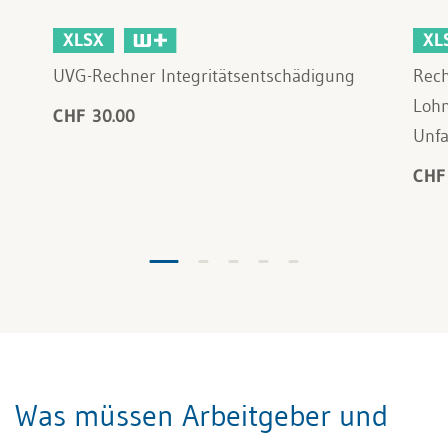
XLSX
XL
UVG-Rechner Integritätsentschädigung
Rech
Lohn
CHF 30.00
Unfa
CHF
Was müssen Arbeitgeber und