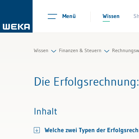
Menü
Wissen
S
Wissen
Finanzen & Steuern
Rechnungsw
Personal
Controlling
Buchführu
Die Erfolgsrechnung
Management
Finanzmanagement
Jahresabsc
Führung & Kompetenzen
IKS und Risikomanagement
Lohnbuchh
Inhalt
Finanzen & Steuern
Mahnwesen und Inkasso
Revision
Welche zwei Typen der Erfolgsrech
Recht
Mehrwertsteuer
KI in der 