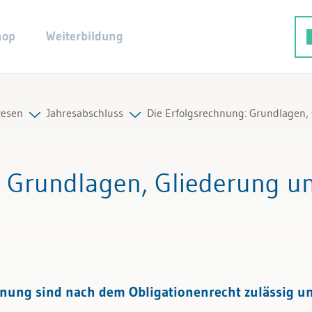
hop
Weiterbildung
esen
Jahresabschluss
Die Erfolgsrechnung: Grundlagen,
ng
Alle Beiträge & Videos
: Grundlagen, Gliederung u
hluss
Alle Arbeitshilfen
altung
Alle Fachexperten
nung sind nach dem Obligationenrecht zulässig und
Buchhaltung