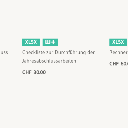
XLSX
XLSX
luss
Checkliste zur Durchführung der
Rechner
Jahresabschlussarbeiten
CHF 60.
CHF 30.00