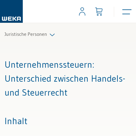
Juristische Personen
Alle Beiträge & Videos
Unternehmenssteuern
:
Alle Arbeitshilfen
Unterschied zwischen Handels-
Alle Fachexperten
und Steuerrecht
Inhalt