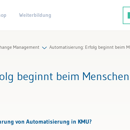
hop
Weiterbildung
hange Management
Automatisierung: Erfolg beginnt beim 
Prozesse
lle Beiträge & Videos
rfolg beginnt beim Menschen
wicklung
lle Arbeitshilfen
ment
lle Fachexperten
ent
führung von Automatisierung in KMU?