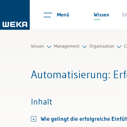
Menü
Wissen
S
Wissen
Management
Organisation
C
Personal
Strategie und Innovation
Strukturen und 
A
Automatisierung
: E
Management
Unternehmensführung
Organisationsent
A
Führung & Kompetenzen
Organisation
Change Manage
A
Inhalt
Finanzen & Steuern
Marketing & Verkauf
Projektmanagem
Wie gelingt die erfolgreiche Ein
Recht