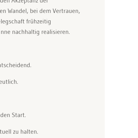
lnden Akzeptanz der
len Wandel, bei dem Vertrauen,
egschaft frühzeitig
nne nachhaltig realisieren.
ntscheidend.
utlich.
den Start.
uell zu halten.