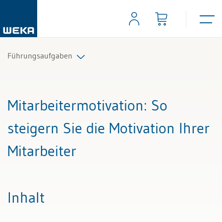
Führungsaufgaben
Alle Beiträge & Videos
Mitarbeitermotivation
: So
Alle Arbeitshilfen
steigern Sie die Motivation Ihrer
Alle Fachexperten
Mitarbeiter
Inhalt