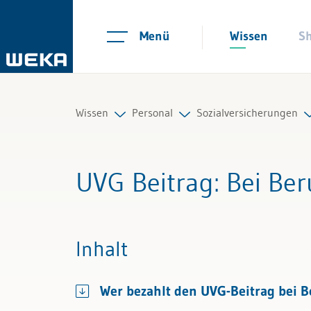
Menü
Wissen
S
Wissen
Personal
Sozialversicherungen
Personal
Personalplanung und Rekrutieru
Sozialversicherungsb
UVG Beitrag
: Bei Be
Management
Arbeitsverträge und Reglemente
Schwangerschaft, Mut
Führung & Kompetenzen
Arbeitszeit und Absenzen
Berufliche Vorsorge
Inhalt
Finanzen & Steuern
Lohn und Gehalt
Pensionierung
Wer bezahlt den UVG-Beitrag bei B
Recht
Personalführung und Personalen
Krankheit / Unfall