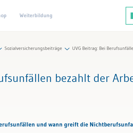
hop
Weiterbildung
Sozialversicherungsbeiträge
UVG Beitrag: Bei Berufsunfäll
ng
eiträge
Alle Beiträge & Videos
rufsunfällen bezahlt der Arb
terschaft, Familienzulagen
Alle Arbeitshilfen
Alle Fachexperten
erufsunfällen und wann greift die Nichtberufsunfa
twicklung