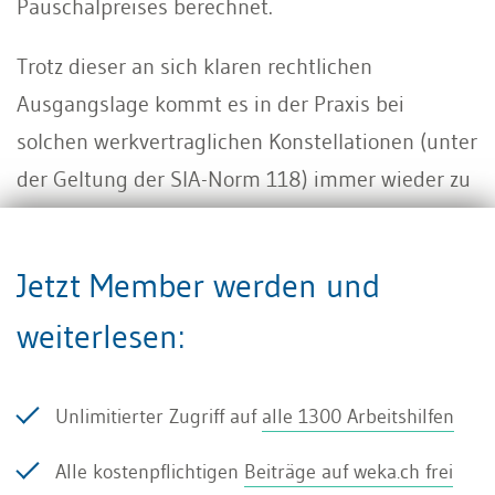
Pauschalpreises berechnet.
Trotz dieser an sich klaren rechtlichen
Ausgangslage kommt es in der Praxis bei
solchen werkvertraglichen Konstellationen (unter
der Geltung der SIA-Norm 118) immer wieder zu
Nachtragsforderungen des Unternehmers, der
natürlich im Sinne einer Gewinnoptimierung
Jetzt Member werden und
versucht, Zusatzkosten auf den Bauherrn
abzuschieben. Gründe für Zusatzkosten bzw.
weiterlesen:
Nachträge können unklare, unvollständige oder
zweideutige Regelungen in den
Unlimitierter Zugriff auf
alle 1300 Arbeitshilfen
Ausschreibungsunterlagen,
Alle kostenpflichtigen
Beiträge auf weka.ch frei
Leistungsverzeichnissen, Offerten und Verträgen