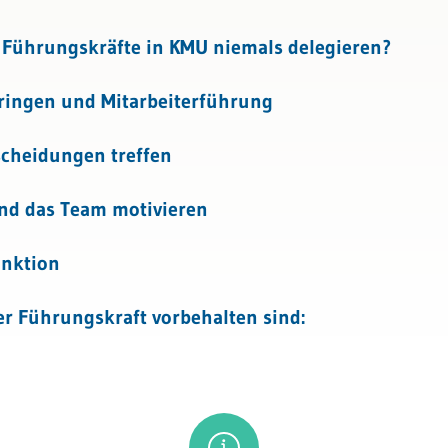
ing und Entwicklung
Führungskräfte in KMU niemals delegieren?
uilding
ringen und Mitarbeiterführung
scheidungen treffen
und das Team motivieren
unktion
r Führungskraft vorbehalten sind: