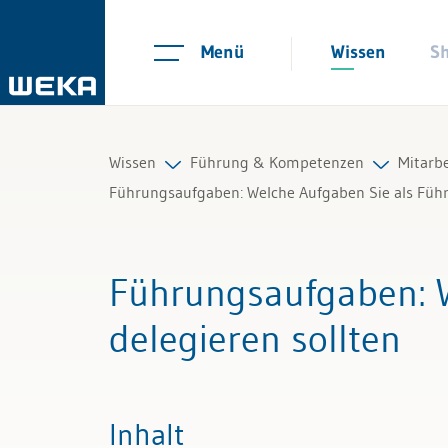
Menü
Wissen
S
Wissen
Führung & Kompetenzen
Mitarb
Führungsaufgaben: Welche Aufgaben Sie als Führu
Personal
Mitarbeiterführung
Führu
Führungsaufgaben
:
Management
Selbstmanagement
Führu
delegieren sollten
Führung & Kompetenzen
Kommunikation und Auftritt
Qualif
Finanzen & Steuern
Mitarb
Inhalt