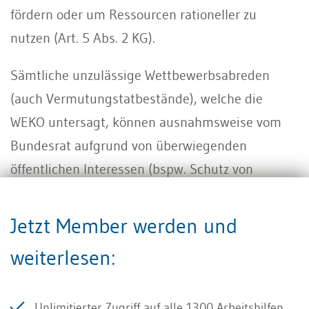
fördern oder um Ressourcen rationeller zu
nutzen (Art. 5 Abs. 2 KG).
Sämtliche unzulässige Wettbewerbsabreden
(auch Vermutungstatbestände), welche die
WEKO untersagt, können ausnahmsweise vom
Bundesrat aufgrund von überwiegenden
öffentlichen Interessen (bspw. Schutz von
Kulturgütern) zugelassen werden (Art. 8 KG). Der
Bundesrat hat bis anhin sämtliche
Jetzt Member werden und
Zulassungsgesuche abgelehnt.
weiterlesen:
Praxistipp I für KMU:
Die WEKO hat eine
KMU-
Bekanntmachung
erlassen. Diese sieht vor, dass
Unlimitierter Zugriff auf
alle 1300 Arbeitshilfen