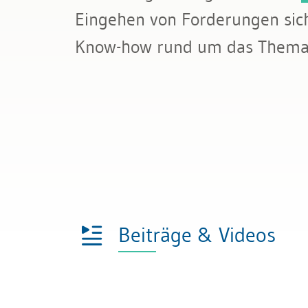
Bau & Immobilien
Eingehen von Forderungen siche
Rechnungslegung und Berichters
Know-how rund um das Thema
Rechnungswesen
Steuern
Beiträge & Videos