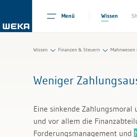
Menü
Wissen
S
Wissen
Finanzen & Steuern
Mahnwesen u
Personal
Controlling
Betreibung
Weniger Zahlungsau
Management
Finanzmanagement
Konkurs
Führung & Kompetenzen
IKS und Risikomanagement
Mahnung
Eine sinkende Zahlungsmoral 
Finanzen & Steuern
Mahnwesen und Inkasso
und vor allem die Finanzabteil
Recht
Mehrwertsteuer
Forderungsmanagement und