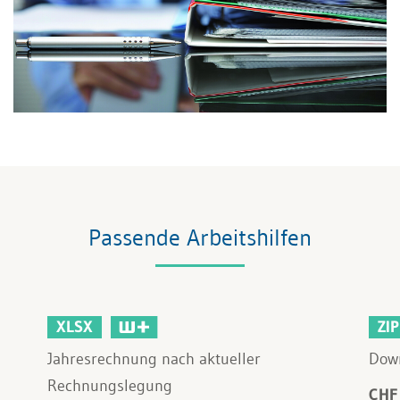
Passende Arbeitshilfen
XLSX
ZIP
Jahresrechnung nach aktueller
Down
Rechnungslegung
CHF