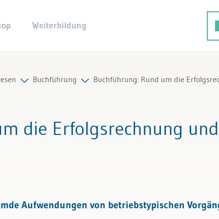
hop
Weiterbildung
esen
Buchführung
Buchführung: Rund um die Erfolgsre
ng
Alle Beiträge & Videos
um die Erfolgsrechnung und
hluss
Alle Arbeitshilfen
altung
Alle Fachexperten
remde Aufwendungen von betriebstypischen Vorgän
Buchhaltung