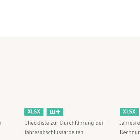
XLSX
XLSX
e
Checkliste zur Durchführung der
Jahresr
Jahresabschlussarbeiten
Rechnu