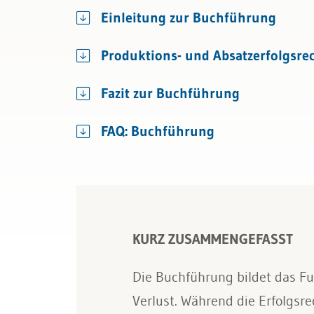
Bau & Immobilien
Rechnungslegung und Berichters
Einleitung zur Buchführung
Rechnungswesen
Produktions- und Absatzerfolgsr
Steuern
Fazit zur Buchführung
FAQ: Buchführung
KURZ ZUSAMMENGEFASST
Die Buchführung bildet das Fu
Verlust. Während die Erfolgsr